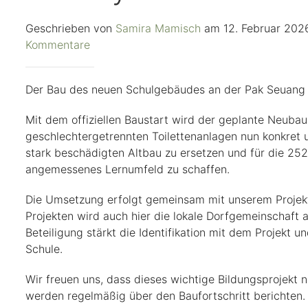
Geschrieben von
Samira Mamisch
am
12. Februar 202
zu
Kommentare
09.02.2026
Baustart
Der Bau des neuen Schulgebäudes an der Pak Seuang 
an
der
Mit dem offiziellen Baustart wird der geplante Neubau
Pak
geschlechtergetrennten Toilettenanlagen nun konkret um
Seuang
stark beschädigten Altbau zu ersetzen und für die 252
Primary
angemessenes Lernumfeld zu schaffen.
School
Die Umsetzung erfolgt gemeinsam mit unserem Projektp
Projekten wird auch hier die lokale Dorfgemeinschaft 
Beteiligung stärkt die Identifikation mit dem Projekt u
Schule.
Wir freuen uns, dass dieses wichtige Bildungsprojekt n
werden regelmäßig über den Baufortschritt berichten.