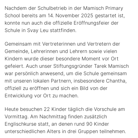
Offizi
Nachdem der Schulbetrieb in der Mamisch Primary
Eröff
School bereits am 14. November 2025 gestartet ist,
der
konnte nun auch die offizielle Eröffnungsfeier der
Mami
Schule in Svay Leu stattfinden.
Prima
Schoo
Gemeinsam mit Vertreterinnen und Vertretern der
in
Gemeinde, Lehrerinnen und Lehrern sowie vielen
Svay
Kindern wurde dieser besondere Moment vor Ort
Leu
gefeiert. Auch unser Stiftungsgründer Tarek Mamisch
war persönlich anwesend, um die Schule gemeinsam
mit unseren lokalen Partnern, insbesondere Chantha,
offiziell zu eröffnen und sich ein Bild von der
Entwicklung vor Ort zu machen.
Heute besuchen 22 Kinder täglich die Vorschule am
Vormittag. Am Nachmittag finden zusätzlich
Englischkurse statt, an denen rund 90 Kinder
unterschiedlichen Alters in drei Gruppen teilnehmen.