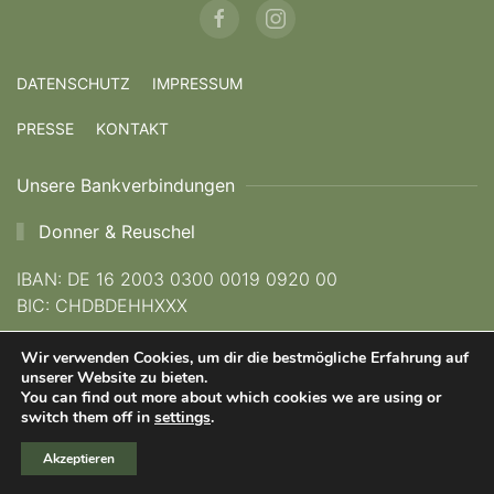
DATENSCHUTZ
IMPRESSUM
PRESSE
KONTAKT
Unsere Bankverbindungen
Donner & Reuschel
IBAN: DE 16 2003 0300 0019 0920 00
BIC: CHDBDEHHXXX
Wir verwenden Cookies, um dir die bestmögliche Erfahrung auf
Kreissparkasse München Starnberg Ebersberg
unserer Website zu bieten.
You can find out more about which cookies we are using or
IBAN: DE 62 7025 0150 0023 1111 23
switch them off in
settings
.
BIC: BYLADEM1KMS
Akzeptieren